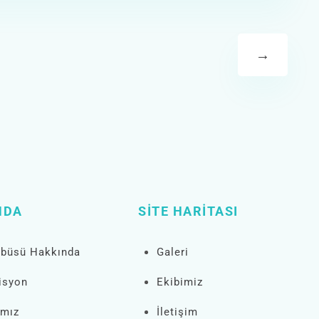
→
NDA
SITE HARITASI
obüsü Hakkında
Galeri
isyon
Ekibimiz
ımız
İletişim