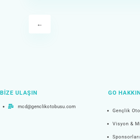
←
BIZE ULAŞIN
GO HAKKI
mcd@genclikotobusu.com
Gençlik Ot
Visyon & M
Sponsorlar