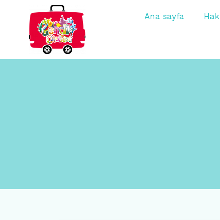
Ana sayfa
Hak