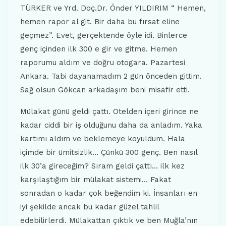
TÜRKER ve Yrd. Doç.Dr. Önder YILDIRIM “ Hemen,
hemen rapor al git. Bir daha bu fırsat eline
geçmez”. Evet, gerçektende öyle idi. Binlerce
genç içinden ilk 300 e gir ve gitme. Hemen
raporumu aldım ve doğru otogara. Pazartesi
Ankara. Tabi dayanamadım 2 gün önceden gittim.
Sağ olsun Gökcan arkadaşım beni misafir etti.
Mülakat günü geldi çattı. Otelden içeri girince ne
kadar ciddi bir iş olduğunu daha da anladım. Yaka
kartımı aldım ve beklemeye koyuldum. Hala
içimde bir ümitsizlik… Çünkü 300 genç. Ben nasıl
ilk 30’a gireceğim? Sıram geldi çattı… ilk kez
karşılaştığım bir mülakat sistemi… Fakat
sonradan o kadar çok beğendim ki. İnsanları en
iyi şekilde ancak bu kadar güzel tahlil
edebilirlerdi. Mülakattan çıktık ve ben Muğla’nın