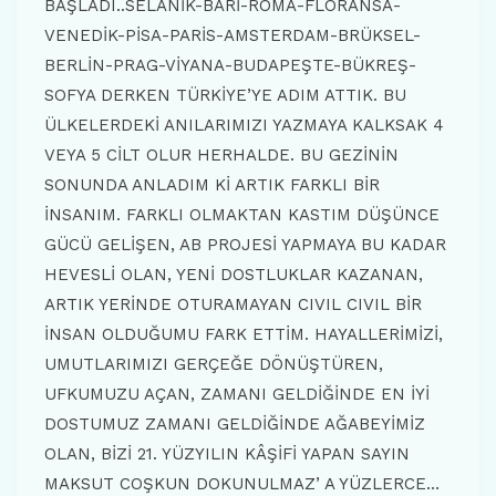
BAŞLADI..SELANİK-BARİ-ROMA-FLORANSA-
VENEDİK-PİSA-PARİS-AMSTERDAM-BRÜKSEL-
BERLİN-PRAG-VİYANA-BUDAPEŞTE-BÜKREŞ-
SOFYA DERKEN TÜRKİYE’YE ADIM ATTIK. BU
ÜLKELERDEKİ ANILARIMIZI YAZMAYA KALKSAK 4
VEYA 5 CİLT OLUR HERHALDE. BU GEZİNİN
SONUNDA ANLADIM Kİ ARTIK FARKLI BİR
İNSANIM. FARKLI OLMAKTAN KASTIM DÜŞÜNCE
GÜCÜ GELİŞEN, AB PROJESİ YAPMAYA BU KADAR
HEVESLİ OLAN, YENİ DOSTLUKLAR KAZANAN,
ARTIK YERİNDE OTURAMAYAN CIVIL CIVIL BİR
İNSAN OLDUĞUMU FARK ETTİM. HAYALLERİMİZİ,
UMUTLARIMIZI GERÇEĞE DÖNÜŞTÜREN,
UFKUMUZU AÇAN, ZAMANI GELDİĞİNDE EN İYİ
DOSTUMUZ ZAMANI GELDİĞİNDE AĞABEYİMİZ
OLAN, BİZİ 21. YÜZYILIN KÂŞİFİ YAPAN SAYIN
MAKSUT COŞKUN DOKUNULMAZ’ A YÜZLERCE…