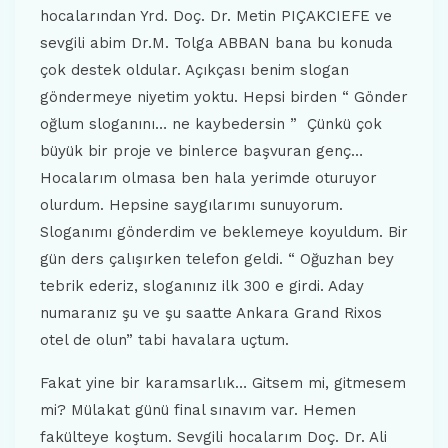
hocalarından Yrd. Doç. Dr. Metin PIÇAKCIEFE ve
sevgili abim Dr.M. Tolga ABBAN bana bu konuda
çok destek oldular. Açıkçası benim slogan
göndermeye niyetim yoktu. Hepsi birden “ Gönder
oğlum sloganını… ne kaybedersin ” Çünkü çok
büyük bir proje ve binlerce başvuran genç…
Hocalarım olmasa ben hala yerimde oturuyor
olurdum. Hepsine saygılarımı sunuyorum.
Sloganımı gönderdim ve beklemeye koyuldum. Bir
gün ders çalışırken telefon geldi. “ Oğuzhan bey
tebrik ederiz, sloganınız ilk 300 e girdi. Aday
numaranız şu ve şu saatte Ankara Grand Rixos
otel de olun” tabi havalara uçtum.
Fakat yine bir karamsarlık… Gitsem mi, gitmesem
mi? Mülakat günü final sınavım var. Hemen
fakülteye koştum. Sevgili hocalarım Doç. Dr. Ali